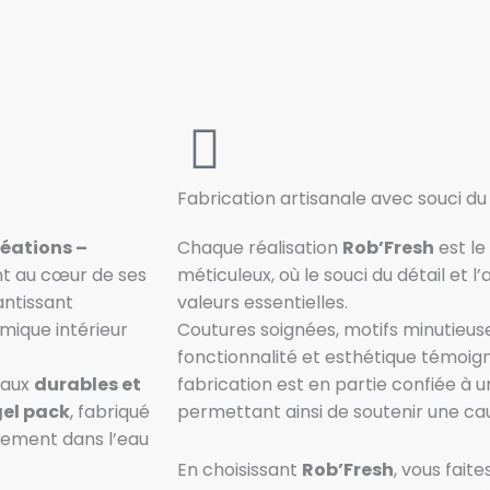
Fabrication artisanale avec souci du 
éations –
Chaque réalisation
Rob’Fresh
est le 
ent au cœur de ses
méticuleux, où le souci du détail et l
antissant
valeurs essentielles.
mique intérieur
Coutures soignées, motifs minutieusem
fonctionnalité et esthétique témoign
iaux
durables et
fabrication est en partie confiée à u
gel pack
, fabriqué
permettant ainsi de soutenir une cau
ilement dans l’eau
En choisissant
Rob’Fresh
, vous fait