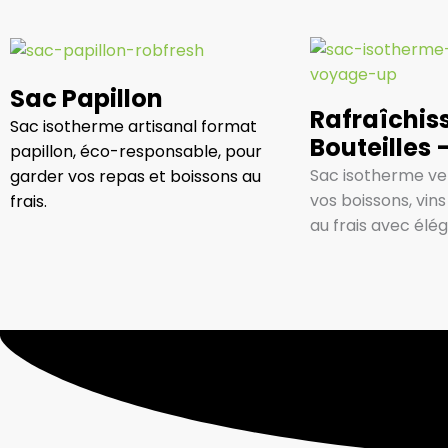
Sac Papillon
Rafraîchis
Sac isotherme artisanal format
Bouteilles 
papillon, éco-responsable, pour
Sac isotherme ve
garder vos repas et boissons au
vos boissons, vi
frais.
au frais avec élé