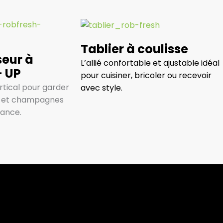
Tablier à coulisse
seur à
L’allié confortable et ajustable idéal
– UP
pour cuisiner, bricoler ou recevoir
rtical pour garder
avec style.
ns et champagnes
gance.