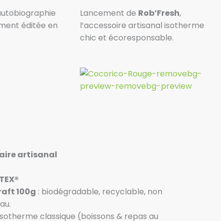
autobiographie
Lancement de
Rob’Fresh
,
ement éditée en
l’accessoire artisanal isotherme
chic et écoresponsable.
aire artisanal
-TEX®
raft 100g
: biodégradable, recyclable, non
au.
sotherme classique (boissons & repas au