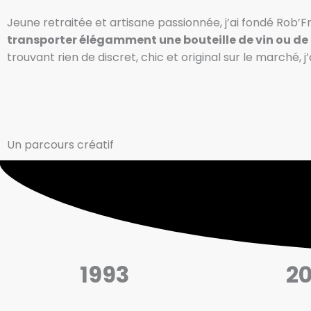
Jeune retraitée et artisane passionnée, j’ai fondé Rob’F
transporter élégamment une bouteille de vin ou 
trouvant rien de discret, chic et original sur le marché, 
Un parcours créatif
1993
2