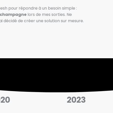
resh pour répondre à un besoin simple :
de champagne
lors de mes sorties. Ne
j’ai décidé de créer une solution sur mesure.
020
2023