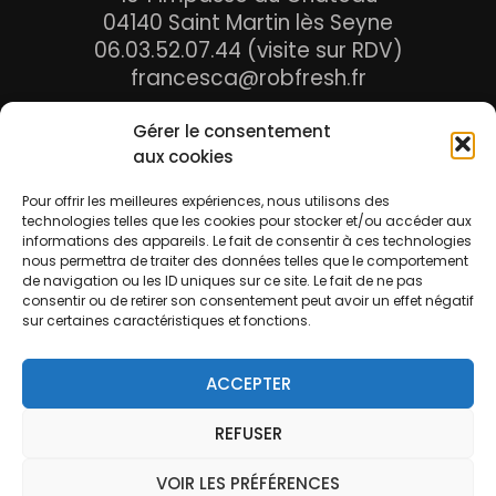
04140 Saint Martin lès Seyne
06.03.52.07.44 (visite sur RDV)
francesca@robfresh.fr
Gérer le consentement
aux cookies
Ma boutique
Panier
Pour offrir les meilleures expériences, nous utilisons des
Mon compte
technologies telles que les cookies pour stocker et/ou accéder aux
informations des appareils. Le fait de consentir à ces technologies
Liste de souhaits
nous permettra de traiter des données telles que le comportement
Mes valeurs
de navigation ou les ID uniques sur ce site. Le fait de ne pas
La presse en parle
consentir ou de retirer son consentement peut avoir un effet négatif
sur certaines caractéristiques et fonctions.
Contact
ACCEPTER
Rob'Fresh
© 2025 | Francesca Provenzano
REFUSER
(EI) |
Politiques de cookies
|
Conditions
générales
|
Conditions générales de vente
VOIR LES PRÉFÉRENCES