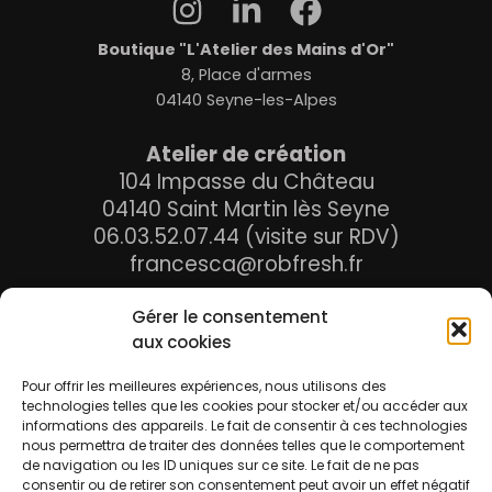
Boutique "L'Atelier des Mains d'Or"
8, Place d'armes
04140 Seyne-les-Alpes
Atelier de création
104 Impasse du Château
04140 Saint Martin lès Seyne
06.03.52.07.44 (visite sur RDV)
francesca@robfresh.fr
Gérer le consentement
aux cookies
Ma boutique
Panier
Pour offrir les meilleures expériences, nous utilisons des
Mon compte
technologies telles que les cookies pour stocker et/ou accéder aux
informations des appareils. Le fait de consentir à ces technologies
Liste de souhaits
nous permettra de traiter des données telles que le comportement
Mes valeurs
de navigation ou les ID uniques sur ce site. Le fait de ne pas
La presse en parle
consentir ou de retirer son consentement peut avoir un effet négatif