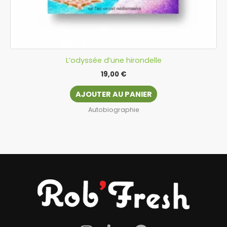
L’odyssée d’une hirondelle
19,00
€
AJOUTER AU PANIER
Autobiographie