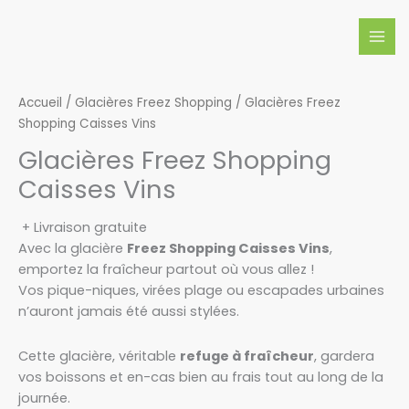
Aller
MAI
au
MEN
contenu
Accueil
/
Glacières Freez Shopping
/ Glacières Freez
Shopping Caisses Vins
Glacières Freez Shopping
Caisses Vins
+ Livraison gratuite
Avec la glacière
Freez Shopping Caisses Vins
,
emportez la fraîcheur partout où vous allez !
Vos pique-niques, virées plage ou escapades urbaines
n’auront jamais été aussi stylées.
Cette glacière, véritable
refuge à fraîcheur
, gardera
vos boissons et en-cas bien au frais tout au long de la
journée.