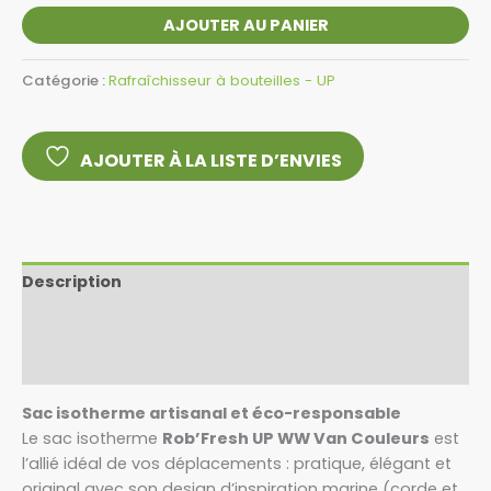
AJOUTER AU PANIER
Catégorie :
Rafraîchisseur à bouteilles - UP
AJOUTER À LA LISTE D’ENVIES
Description
Informations complémentaires
Avis (0)
Sac isotherme artisanal et éco-responsable
Le sac isotherme
Rob’Fresh UP WW Van Couleurs
est
l’allié idéal de vos déplacements : pratique, élégant et
original avec son design d’inspiration marine (corde et