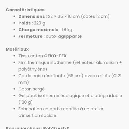
Caractéristiques
Dimensions
: 22 × 35 × 10 cm (côtés 12 cm)
Poids
: 220 g
Charge maximale
: 1,8 kg
Fermeture
: auto-agrippante
Matériaux
Tissu coton
OEKO-TEX
Film thermique isotherme (réflecteur aluminium +
polyéthylène)
Corde noire résistante (66 cm) avec œillets (Ø 21
mm)
Coton sergé
Gel pack isotherme écologique et biodégradable
(100 g)
Fabrication en partie confiée à un atelier
d’insertion sociale
Pourquoi choisir Rob’Fresh ?