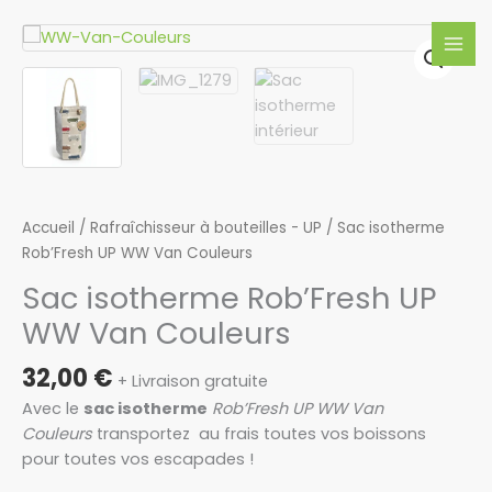
Aller
MAI
isotherme
quantité
au
Rob'Fresh
MEN
de
contenu
UP
Sac
WW
isotherme
Van
Rob'Fresh
Couleurs
UP
WW
Van
Accueil
/
Rafraîchisseur à bouteilles - UP
/ Sac isotherme
Couleurs
Rob’Fresh UP WW Van Couleurs
Sac isotherme Rob’Fresh UP
WW Van Couleurs
32,00
€
+ Livraison gratuite
Avec le
sac isotherme
Rob’Fresh
UP WW Van
Couleurs
transportez au frais toutes vos boissons
pour toutes vos escapades !