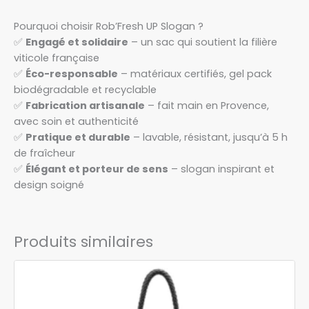
Pourquoi choisir Rob’Fresh UP Slogan ?
✅
Engagé et solidaire
– un sac qui soutient la filière
viticole française
✅
Éco-responsable
– matériaux certifiés, gel pack
biodégradable et recyclable
✅
Fabrication artisanale
– fait main en Provence,
avec soin et authenticité
✅
Pratique et durable
– lavable, résistant, jusqu’à 5 h
de fraîcheur
✅
Élégant et porteur de sens
– slogan inspirant et
design soigné
Produits similaires
Ce
produit
a