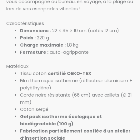
vous accompagne au bureau, en voyage, à la plage ou
lors de vos escapades viticoles !
Caractéristiques
Dimensions :
22 × 35 × 10 cm (côtés 12 cm)
Poids :
220 g
Charge maximale :
1,8 kg
Fermeture :
auto-agrippante
Matériaux
Tissu coton
certifié OEKO-TEX
Film thermique isotherme (réflecteur aluminium +
polyéthylène)
Corde noire résistante (66 cm) avec œillets (Ø 21
mm)
Coton sergé
Gel pack isotherme écologique et
biodégradable (100 g)
Fabrication partiellement confiée à un atelier
d’insertion sociale