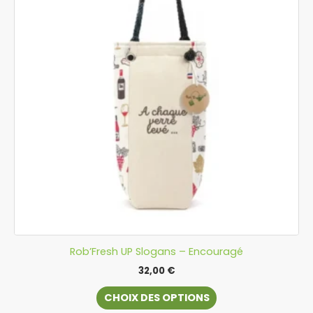
plusieurs
variations.
Les
options
peuvent
être
choisies
sur
la
page
du
produit
Rob’Fresh UP Slogans – Encouragé
32,00
€
CHOIX DES OPTIONS